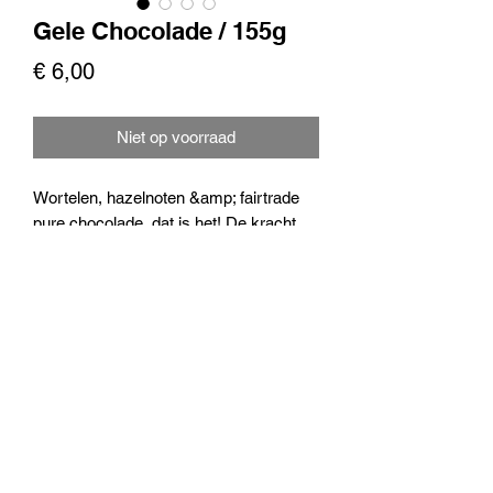
Gele Chocolade / 155g
Prijs
€ 6,00
Niet op voorraad
Wortelen, hazelnoten &amp; fairtrade
pure chocolade, dat is het! De kracht
van chocolade door zijn bitterheid,
verzacht door de rondheid van
hazelnoten.
Smaak = hazelnootchocolade
potten van 155 g