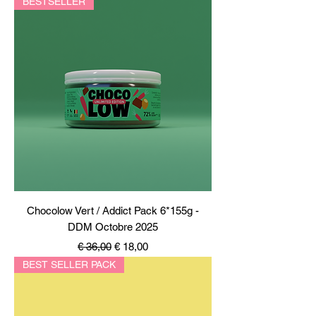
BESTSELLER
Chocolow Vert / Addict Pack 6*155g -
DDM Octobre 2025
Normale prijs
Verkoopprijs
€ 36,00
€ 18,00
BEST SELLER PACK