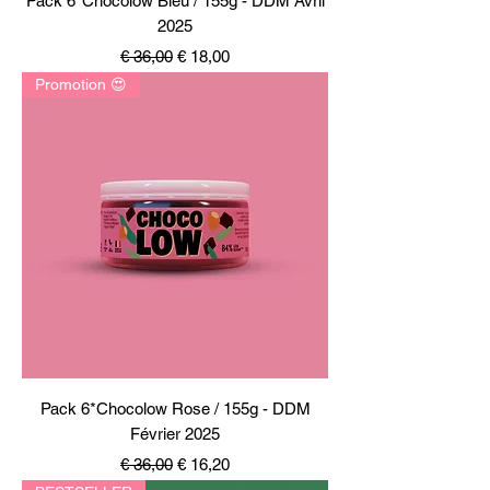
Pack 6*Chocolow Bleu / 155g - DDM Avril
2025
Normale prijs
Verkoopprijs
€ 36,00
€ 18,00
Promotion 😍
Pack 6*Chocolow Rose / 155g - DDM
Février 2025
Normale prijs
Verkoopprijs
€ 36,00
€ 16,20