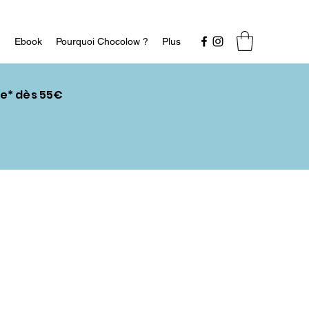
n
Ebook
Pourquoi Chocolow ?
Plus
ce* dès 55€