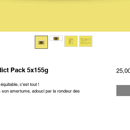
ict Pack 5x155g
25,0
équitable, c'est tout !
s son amertume, adouci par la rondeur des