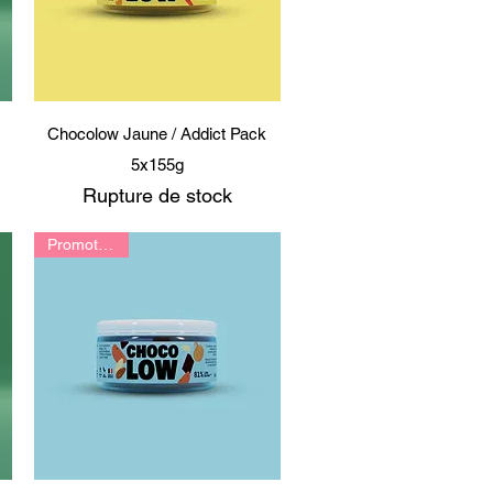
Aperçu rapide
Chocolow Jaune / Addict Pack
5x155g
Rupture de stock
el
Promotion 😍