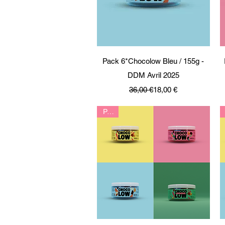
Aperçu rapide
Pack 6*Chocolow Bleu / 155g -
DDM Avril 2025
Prix original
Prix promotionnel
36,00 €
18,00 €
Pack