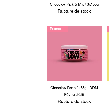
Aperçu rapide
Chocolow Pick & Mix / 3x155g
Rupture de stock
Promotion 😍
Aperçu rapide
Chocolow Rose / 155g - DDM
Février 2025
Rupture de stock