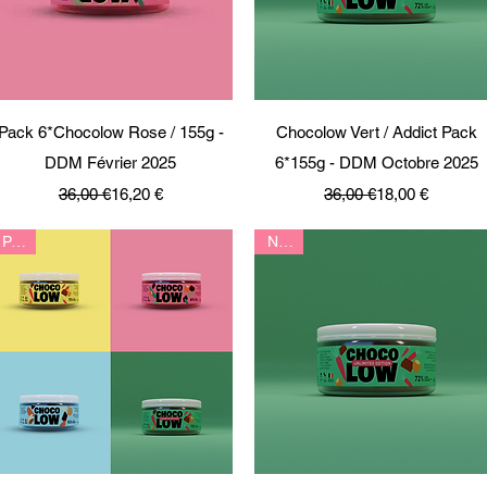
Aperçu rapide
Aperçu rapide
Pack 6*Chocolow Rose / 155g -
Chocolow Vert / Addict Pack
DDM Février 2025
6*155g - DDM Octobre 2025
Prix original
Prix promotionnel
Prix original
Prix promotionn
36,00 €
16,20 €
36,00 €
18,00 €
Pack
NEW