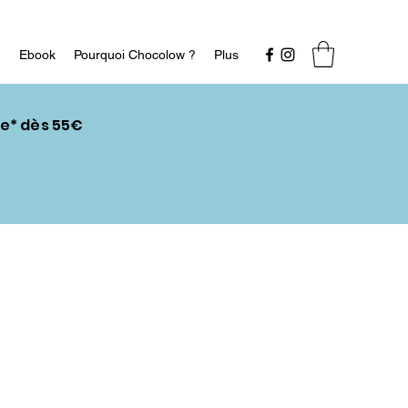
n
Ebook
Pourquoi Chocolow ?
Plus
ce* dès 55€