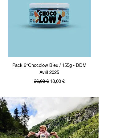
Pack 6*Chocolow Bleu / 155g - DDM
Pack 6*Chocolow Ro
Avril 2025
Prix original
Prix promotionnel
36,00 €
18,00 €