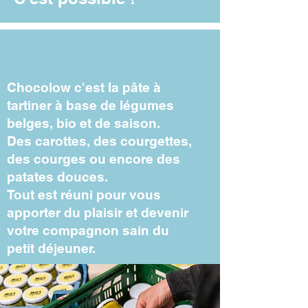
Chocolow c'est la pâte à
tartiner à base de légumes
belges, bio et de saison.
Des carottes, des courgettes,
des courges ou encore des
patates douces.
Tout est réuni pour vous
apporter du plaisir et devenir
votre compagnon sain du
petit déjeuner.